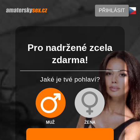
PŘIHLÁSIT
Pro nadržené zcela
zdarma!
Jaké je tvé pohlaví?
MUŽ
ŽENA