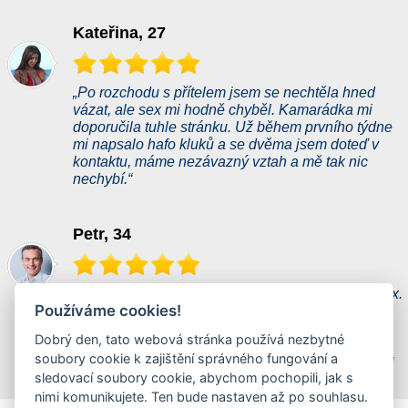
Kateřina, 27
„Po rozchodu s přítelem jsem se nechtěla hned
vázat, ale sex mi hodně chyběl. Kamarádka mi
doporučila tuhle stránku. Už během prvního týdne
mi napsalo hafo kluků a se dvěma jsem doteď v
kontaktu, máme nezávazný vztah a mě tak nic
nechybí.“
Petr, 34
„Dlouho jsem hledal kamarádku na nezávazný sex.
Používáme cookies!
Na této seznamce jsem ji konečně našel.
Samozřejmě, že jsem narazil i na holky, které jen
Dobrý den, tato webová stránka používá nezbytné
slibovaly a nakonec nic nebylo. Ale po 14 dnech
soubory cookie k zajištění správného fungování a
jsem našel super nadrženou holčinu. Doporučuji!“
sledovací soubory cookie, abychom pochopili, jak s
nimi komunikujete. Ten bude nastaven až po souhlasu.