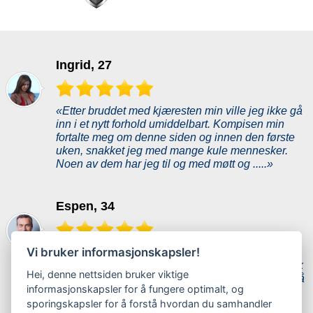
Ingrid, 27
«Etter bruddet med kjæresten min ville jeg ikke gå
inn i et nytt forhold umiddelbart. Kompisen min
fortalte meg om denne siden og innen den første
uken, snakket jeg med mange kule mennesker.
Noen av dem har jeg til og med møtt og .....»
Espen, 34
Vi bruker informasjonskapsler!
«Jeg lette etter noen på mange forskjellige
datingsider. Dette er en ny side så jeg var skeptisk
Hei, denne nettsiden bruker viktige
først. Jeg hadde ikke særlig høye forventninger, så
informasjonskapsler for å fungere optimalt, og
jeg var positivt overrasket da jeg møtte kjæresten
sporingskapsler for å forstå hvordan du samhandler
min Karoline. Vi snakket litt og ....»