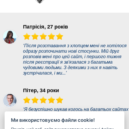
Патрісія, 27 років
‘Після розставання з хлопцем мені не хотілося
одразу розпочинати нові стосунки. Мій друг
розповів мені про цей сайт, і першого тижня
після реєстрації я зв'язалася з багатьма
чудовими людьми. З деякими з них я навіть
зустрічалася, і ми...’
Пітер, 34 роки
‘Я безуспішно шукав когось на багатьох сайтах
знайомств. Це новий сайт, тому спочатку я
Ми використовуємо файли cookie!
був скептично налаштований. Мої очікування
були не дуже високими, але я був дуже